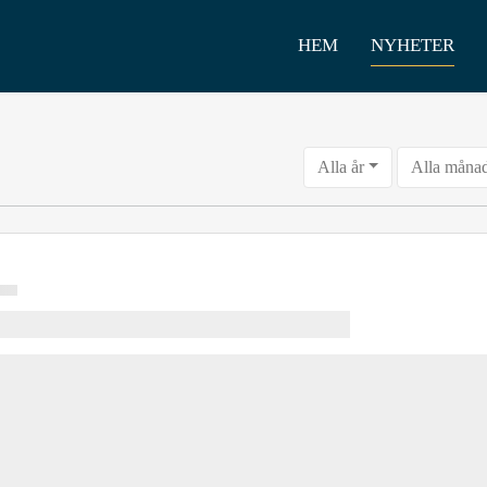
HEM
NYHETER
Alla år
Alla måna